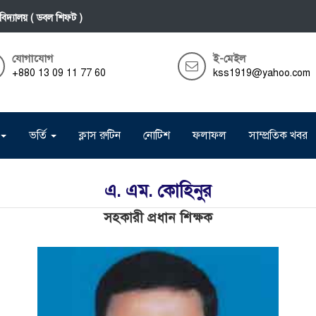
বিদ্যালয় ( ডবল শিফট )
যোগাযোগ
ই-মেইল
+880 13 09 11 77 60
kss1919@yahoo.com
ভর্তি
ক্লাস রুটিন
নোটিশ
ফলাফল
সাম্প্রতিক খবর
এ. এম. কোহিনুর
সহকারী প্রধান শিক্ষক