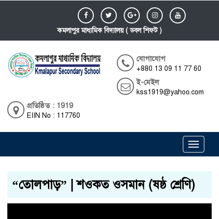
কমলাপুর মাধ্যমিক বিদ্যালয় ( ডবল শিফট )
যোগাযোগ
+880 13 09 11 77 60
ই-মেইল
kss1919@yahoo.com
প্রতিষ্ঠিত : 1919
EIIN No : 117760
Toggle
navigati
“তোলপাড়” | শওকত ওসমান (ষষ্ঠ শ্রেণি)